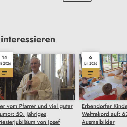
interessieren
14
6
uli 2026
Juli 2026
ier vom Pfarrer und viel guter
Erbendorfer Kinder
umor: 50. Jähriges
Weltrekord auf: 
riesterjubiläum von Josef
Ausmalbilder