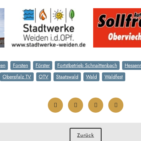
ten
Forsten
Förster
Fortstbetrieb Schnaittenbach
Hessenr
Oberpfalz TV
OTV
Staatswald
Wald
Waldfest
Zurück