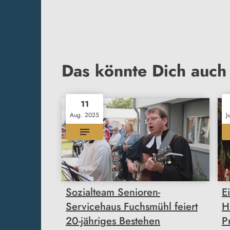
Das könnte Dich auch 
11
Aug. 2025
J
Sozialteam Senioren-
E
Servicehaus Fuchsmühl feiert
H
20-jähriges Bestehen
P