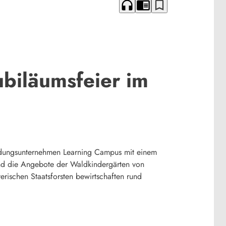
headphones
chrome_reader_mode
bookmark_border
ubiläumsfeier im
Bildungsunternehmen Learning Campus mit einem
 und die Angebote der Waldkindergärten von
ischen Staatsforsten bewirtschaften rund