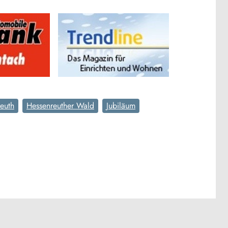
euth
Hessenreuther Wald
Jubiläum