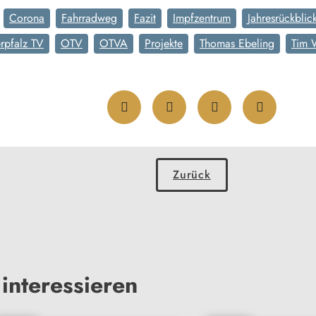
Corona
Fahrradweg
Fazit
Impfzentrum
Jahresrückblic
rpfalz TV
OTV
OTVA
Projekte
Thomas Ebeling
Tim 
Zurück
interessieren