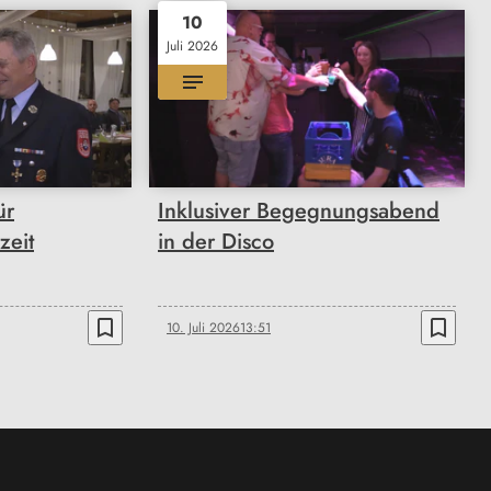
10
Juli 2026
ür
Inklusiver Begegnungsabend
zeit
in der Disco
bookmark_border
bookmark_border
10. Juli 2026
13:51