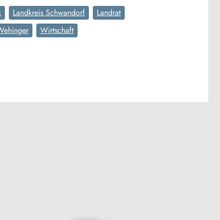
k
Landkreis Schwandorf
Landrat
Wehinger
Wirtschaft