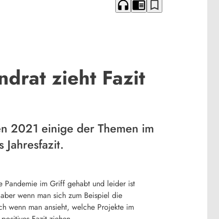
headphones
chrome_reader_mode
bookmark_border
drat zieht Fazit
en 2021 einige der Themen im
Jahresfazit.
e Pandemie im Griff gehabt und leider ist
, aber wenn man sich zum Beispiel die
uch wenn man ansieht, welche Projekte im
ositives Fazit ziehen.