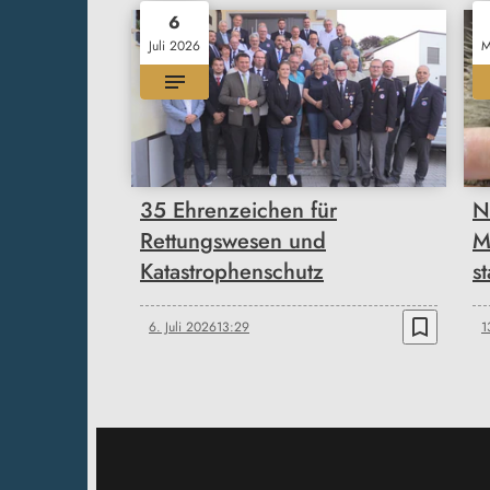
6
Juli 2026
M
35 Ehrenzeichen für
N
Rettungswesen und
M
Katastrophenschutz
st
bookmark_border
6. Juli 2026
13:29
1