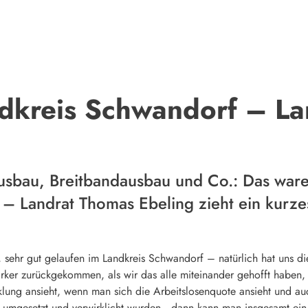
kreis Schwandorf – Lan
sbau, Breitbandausbau und Co.: Das war
– Landrat Thomas Ebeling zieht ein kurzes 
r, sehr gut gelaufen im Landkreis Schwandorf – natürlich hat uns di
ärker zurückgekommen, als wir das alle miteinander gehofft haben
cklung ansieht, wenn man sich die Arbeitslosenquote ansieht und a
umgesetzt und verwirklicht wurden , dann kann man insgesamt ein p