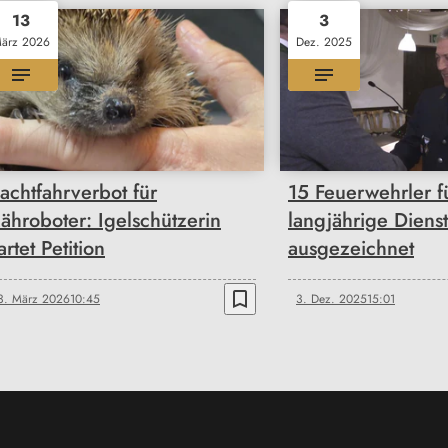
13
3
ärz 2026
Dez. 2025
achtfahrverbot für
15 Feuerwehrler f
ähroboter: Igelschützerin
langjährige Dienst
artet Petition
ausgezeichnet
bookmark_border
3. März 2026
10:45
3. Dez. 2025
15:01