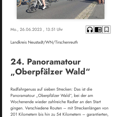
headphones
chrome_reader_mode
bookmark_border
Mo., 26.06.2023
, 13:51 Uhr
Landkreis Neustadt/WN/Tirschenreuth
24. Panoramatour
„Oberpfälzer Wald“
Radfahrgenuss auf sieben Strecken: Das ist die
Panoramatour „Oberpfälzer Wald“, bei der am
Wochenende wieder zahlreiche Radler an den Start
gingen. Verschiedene Routen – mit Streckenlängen von
201 Kilometern bis hin zu 54 Kilometern – garantierten,