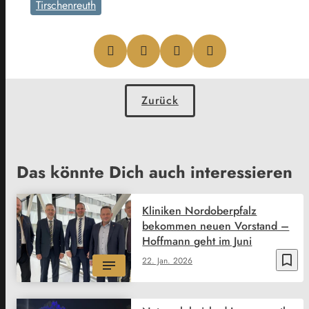
Tirschenreuth
Zurück
Das könnte Dich auch interessieren
Kliniken Nordoberpfalz
bekommen neuen Vorstand –
Hoffmann geht im Juni
bookmark_border
22. Jan. 2026