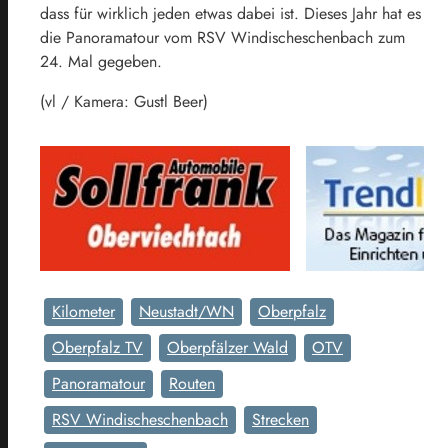
dass für wirklich jeden etwas dabei ist. Dieses Jahr hat es
die Panoramatour vom RSV Windischeschenbach zum
24. Mal gegeben.
(vl / Kamera: Gustl Beer)
Kilometer
Neustadt/WN
Oberpfalz
Oberpfalz TV
Oberpfälzer Wald
OTV
Panoramatour
Routen
RSV Windischeschenbach
Strecken