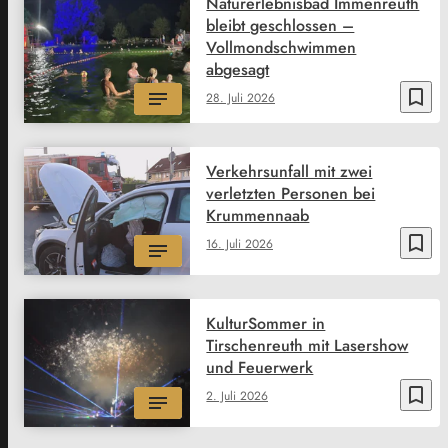
Naturerlebnisbad Immenreuth
bleibt geschlossen –
Vollmondschwimmen
abgesagt
bookmark_border
28. Juli 2026
Verkehrsunfall mit zwei
verletzten Personen bei
Krummennaab
bookmark_border
16. Juli 2026
KulturSommer in
Tirschenreuth mit Lasershow
und Feuerwerk
bookmark_border
2. Juli 2026