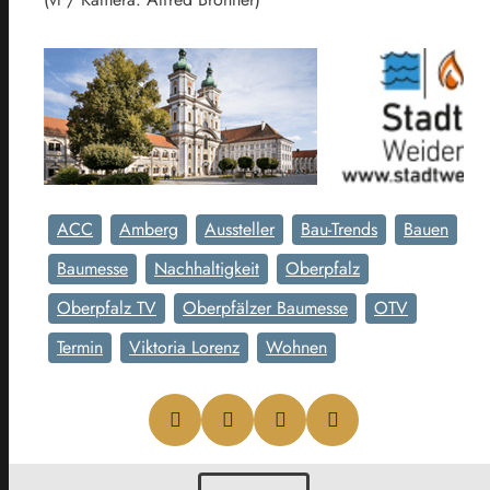
ACC
Amberg
Aussteller
Bau-Trends
Bauen
Baumesse
Nachhaltigkeit
Oberpfalz
Oberpfalz TV
Oberpfälzer Baumesse
OTV
Termin
Viktoria Lorenz
Wohnen