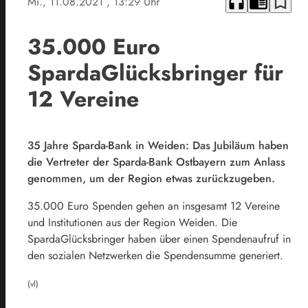
headphones
chrome_reader_mode
bookmark_border
Mi., 11.08.2021
, 13:29 Uhr
35.000 Euro
SpardaGlücksbringer für
12 Vereine
35 Jahre Sparda-Bank in Weiden: Das Jubiläum haben
die Vertreter der Sparda-Bank Ostbayern zum Anlass
genommen, um der Region etwas zurückzugeben.
35.000 Euro Spenden gehen an insgesamt 12 Vereine
und Institutionen aus der Region Weiden. Die
SpardaGlücksbringer haben über einen Spendenaufruf in
den sozialen Netzwerken die Spendensumme generiert.
(vl)