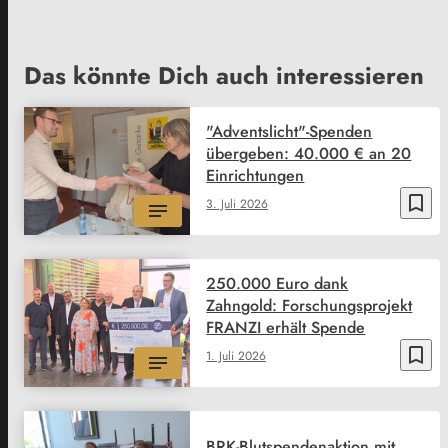
Das könnte Dich auch interessieren
"Adventslicht"-Spenden
übergeben: 40.000 € an 20
Einrichtungen
bookmark_border
3. Juli 2026
250.000 Euro dank
Zahngold: Forschungsprojekt
FRANZI erhält Spende
bookmark_border
1. Juli 2026
BRK-Blutspendenaktion mit