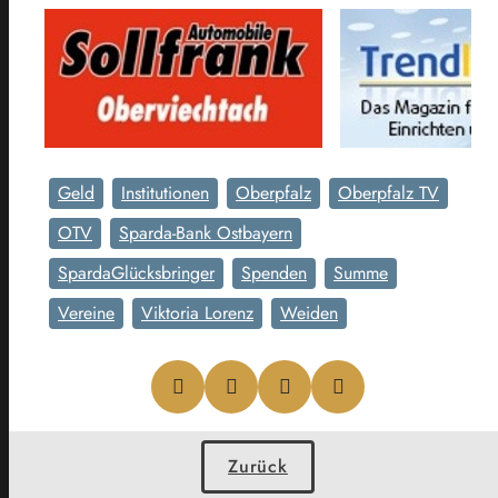
Geld
Institutionen
Oberpfalz
Oberpfalz TV
OTV
Sparda-Bank Ostbayern
SpardaGlücksbringer
Spenden
Summe
Vereine
Viktoria Lorenz
Weiden
Zurück