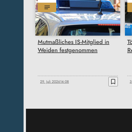
Mutmaßliches IS-Mitglied in
T
Weiden festgenommen
R
bookmark_border
29. Juli 2026
14:08
3