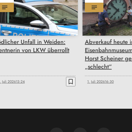
ödlicher Unfall in Weiden:
Abverkauf heute 
entnerin von LKW überrollt
Eisenbahnmuseum
Horst Scheiner ge
„schlecht“
bookmark_border
. Juli 2026
13:24
1. Juli 2026
16:30