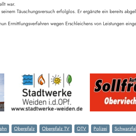
llt war.
 seinem Täuschungsversuch erfolglos. Er ergänzte ein bereits abge
n Ermittlungsverfahren wegen Erschleichens von Leistungen eingeleit
ahn
Oberpfalz
Oberpfalz TV
OTV
Polizei
Schwarzfa