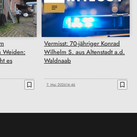
im
Vermisst: 70-jähriger Konrad
 Weiden:
Wilhelm S. aus Altenstadt a.d.
ht es
Waldnaab
bookmark_border
bookmark_border
7. Mai 2026
14:46