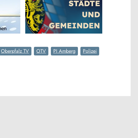
Oberpfalz TV
OTV
PI Amberg
Polizei