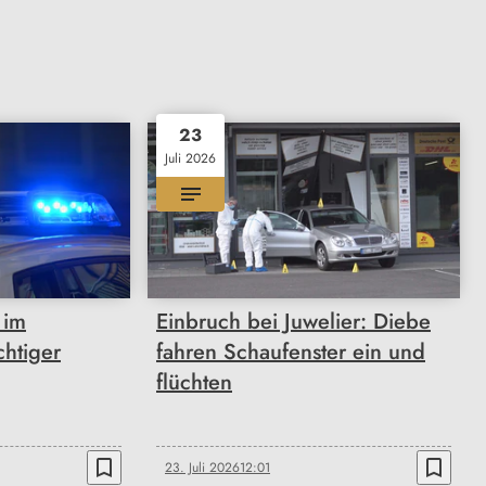
23
Juli 2026
 im
Einbruch bei Juwelier: Diebe
htiger
fahren Schaufenster ein und
flüchten
bookmark_border
bookmark_border
23. Juli 2026
12:01