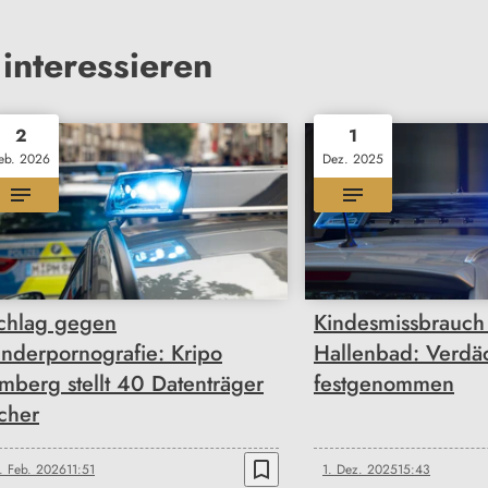
interessieren
2
1
eb. 2026
Dez. 2025
chlag gegen
Kindesmissbrauch
inderpornografie: Kripo
Hallenbad: Verdäc
mberg stellt 40 Datenträger
festgenommen
icher
bookmark_border
. Feb. 2026
11:51
1. Dez. 2025
15:43