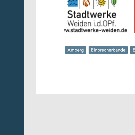
Amberg
Einbrecherbande
E