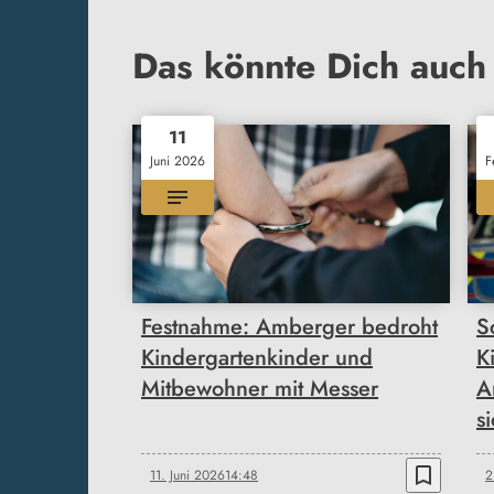
Das könnte Dich auch 
11
Juni 2026
F
Festnahme: Amberger bedroht
S
Kindergartenkinder und
K
Mitbewohner mit Messer
A
s
bookmark_border
11. Juni 2026
14:48
2