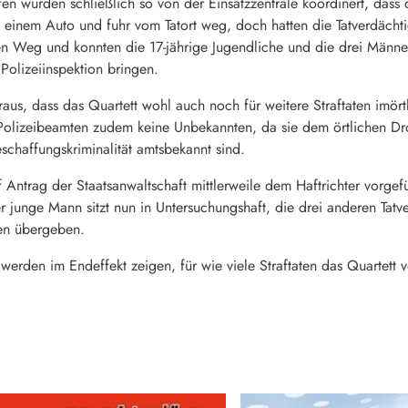
fen wurden schließlich so von der Einsatzzentrale koordinert, dass 
n einem Auto und fuhr vom Tatort weg, doch hatten die Tatverdächt
n Weg und konnten die 17-jährige Jugendliche und die drei Männer
Polizeiinspektion bringen.
eraus, dass das Quartett wohl auch noch für weitere Straftaten imör
ie Polizeibeamten zudem keine Unbekannten, da sie dem örtlichen
chaffungskriminalität amtsbekannt sind.
 Antrag der Staatsanwaltschaft mittlerweile dem Haftrichter vorge
er junge Mann sitzt nun in Untersuchungshaft, die drei anderen Tatv
ten übergeben.
werden im Endeffekt zeigen, für wie viele Straftaten das Quartett ve