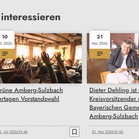
interessieren
10
21
uli 2026
Mai 2026
rüne Amberg-Sulzbach
Dieter Dehling ist
ertagen Vorstandswahl
Kreisvorsitzender
Bayerischen Geme
Amberg-Sulzbach
bookmark_border
0. Juli 2026
13:48
21. Mai 2026
15:45