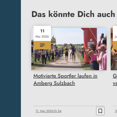
Das könnte Dich auch 
11
Mai 2026
J
Motivierte Sportler laufen in
G
Amberg Sulzbach
v
bookmark_border
11. Mai 2026
15:54
1