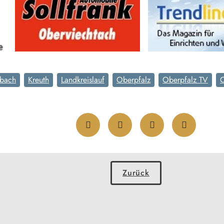
zbach
Kreuth
Landkreislauf
Oberpfalz
Oberpfalz TV
Zurück