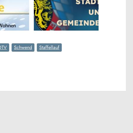
OTV
Schwend
Staffellauf