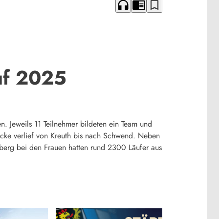
headphones
chrome_reader_mode
bookmark_border
uf 2025
. Jeweils 11 Teilnehmer bildeten ein Team und
recke verlief von Kreuth bis nach Schwend. Neben
berg bei den Frauen hatten rund 2300 Läufer aus