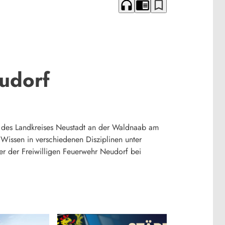
headphones
chrome_reader_mode
bookmark_border
udorf
 des Landkreises Neustadt an der Waldnaab am
Wissen in verschiedenen Disziplinen unter
ier der Freiwilligen Feuerwehr Neudorf bei