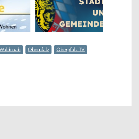
 Waldnaab
Oberpfalz
Oberpfalz TV