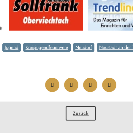
Jugend
Kreisjugendfeuerwehr
Neudorf
Neustadt an der
Zurück