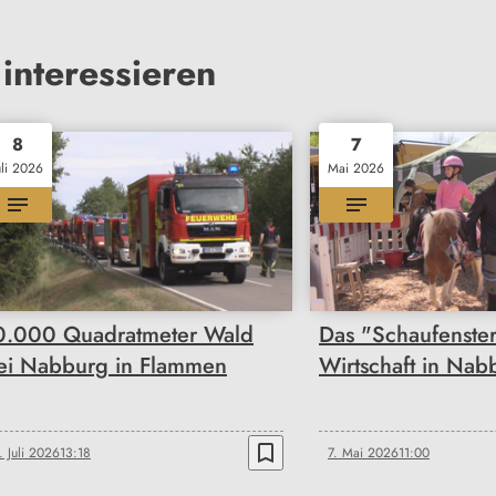
interessieren
8
7
uli 2026
Mai 2026
0.000 Quadratmeter Wald
Das "Schaufenster
ei Nabburg in Flammen
Wirtschaft in Nab
bookmark_border
. Juli 2026
13:18
7. Mai 2026
11:00