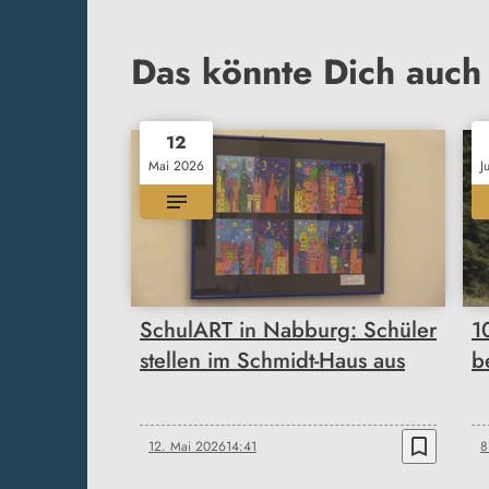
Das könnte Dich auch 
12
Mai 2026
J
SchulART in Nabburg: Schüler
1
stellen im Schmidt-Haus aus
b
bookmark_border
12. Mai 2026
14:41
8