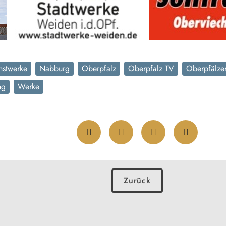
nstwerke
Nabburg
Oberpfalz
Oberpfalz TV
Oberpfälzer
ng
Werke
Zurück