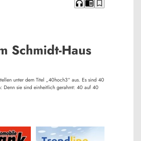
headphones
chrome_reader_mode
bookmark_border
im Schmidt-Haus
tellen unter dem Titel „40hoch3“ aus. Es sind 40
: Denn sie sind einheitlich gerahmt: 40 auf 40