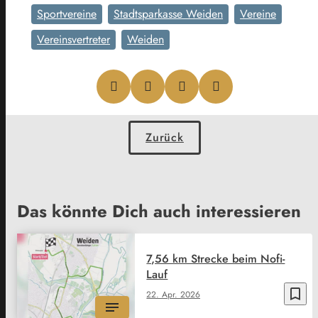
Sportvereine
Stadtsparkasse Weiden
Vereine
Vereinsvertreter
Weiden
Zurück
Das könnte Dich auch interessieren
7,56 km Strecke beim Nofi-
Lauf
bookmark_border
22. Apr. 2026