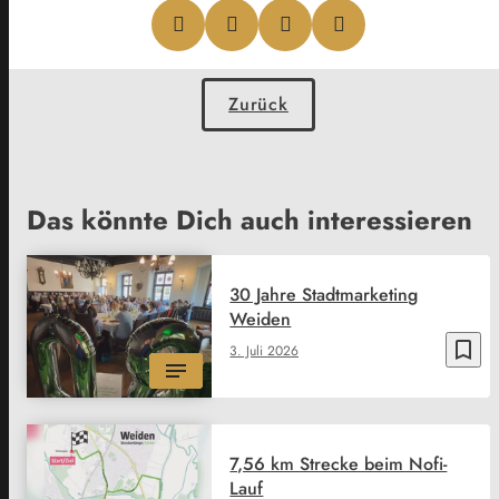
Zurück
Das könnte Dich auch interessieren
30 Jahre Stadtmarketing
Weiden
bookmark_border
3. Juli 2026
7,56 km Strecke beim Nofi-
Lauf