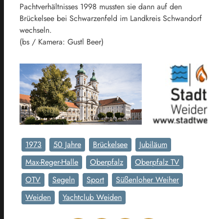
Pachtverhältnisses 1998 mussten sie dann auf den
Brückelsee bei Schwarzenfeld im Landkreis Schwandorf
wechseln.
(bs / Kamera: Gustl Beer)
1973
50 Jahre
Brückelsee
Jubiläum
Max-Reger-Halle
Oberpfalz
Oberpfalz TV
OTV
Segeln
Sport
Süßenloher Weiher
Weiden
Yachtclub Weiden