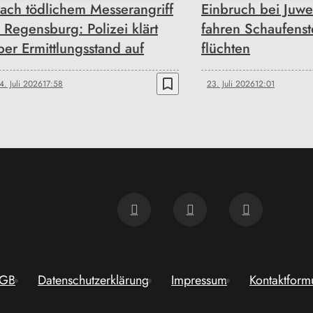
ach tödlichem Messerangriff
Einbruch bei Juwe
n Regensburg: Polizei klärt
fahren Schaufenst
ber Ermittlungsstand auf
flüchten
bookmark_border
4. Juli 2026
17:58
23. Juli 2026
12:01
GB
Datenschutzerklärung
Impressum
Kontaktform