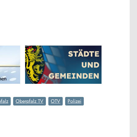
falz
Oberpfalz TV
OTV
Polizei