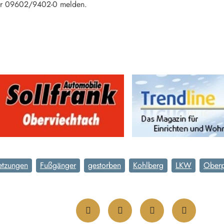
 der 09602/9402-0 melden.
letzungen
Fußgänger
gestorben
Kohlberg
LKW
Oberp