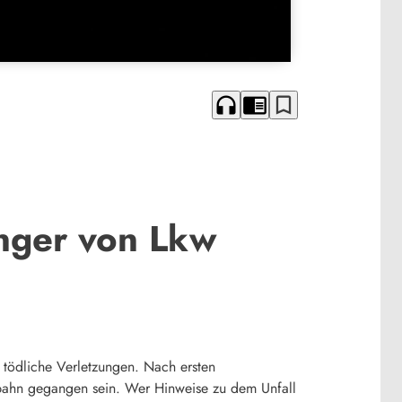
headphones
chrome_reader_mode
bookmark_border
nger von Lkw
 tödliche Verletzungen. Nach ersten
hrbahn gegangen sein. Wer Hinweise zu dem Unfall