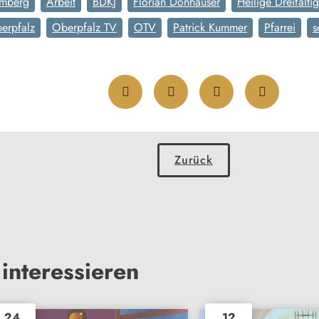
mberg
Arbeit
BDKJ
Florian Donhauser
Heilige Dreifaltig
erpfalz
Oberpfalz TV
OTV
Patrick Kummer
Pfarrei
s
Zurück
interessieren
24
12