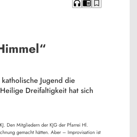
headphones
chrome_reader_mode
bookmark_border
 Himmel“
 katholische Jugend die
eilige Dreifaltigkeit hat sich
J. Den Mitgliedern der KJG der Pfarrei Hl.
Rechnung gemacht hätten. Aber – Improvisation ist