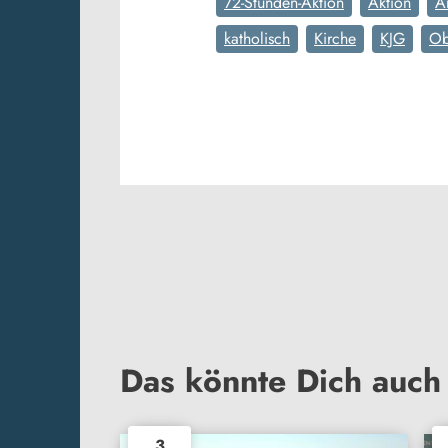
72-Stunden-Aktion
Aktion
A
katholisch
Kirche
KJG
Ob
Das könnte Dich auch 
3