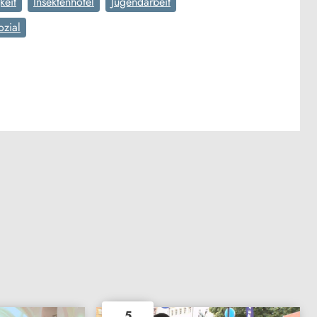
keit
Insektenhotel
Jugendarbeit
ozial
5