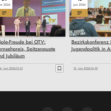
uni 2026
Juni 2026
riple-Freude bei OTV:
Bezirkskonferenz
ernsehpreis, Spitzenquote
Jugendpolitik in 
nd Jubiläum
bookmark_border
4. Juni 2026
12:01
12. Juni 2026
14:10