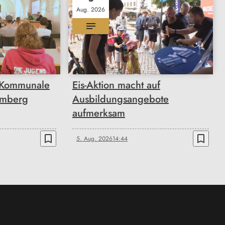
Aug. 2026
 Kommunale
Eis-Aktion macht auf
Amberg
Ausbildungsangebote
aufmerksam
bookmark_border
bookmark_border
5. Aug. 2026
14:44