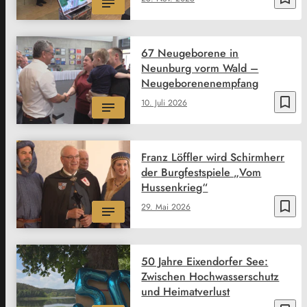
67 Neugeborene in
Neunburg vorm Wald –
Neugeborenenempfang
bookmark_border
10. Juli 2026
Franz Löffler wird Schirmherr
der Burgfestspiele „Vom
Hussenkrieg“
bookmark_border
29. Mai 2026
50 Jahre Eixendorfer See:
Zwischen Hochwasserschutz
und Heimatverlust