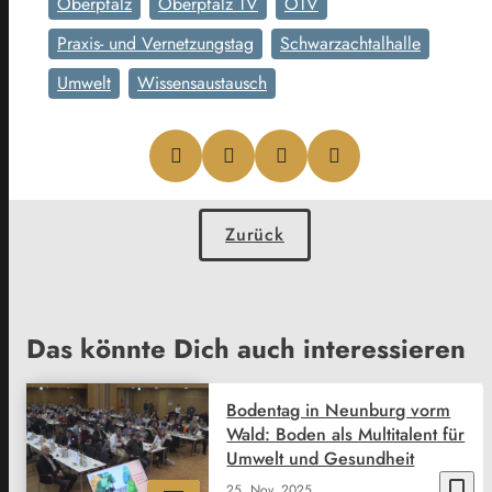
Oberpfalz
Oberpfalz TV
OTV
Praxis- und Vernetzungstag
Schwarzachtalhalle
Umwelt
Wissensaustausch
Zurück
Das könnte Dich auch interessieren
Bodentag in Neunburg vorm
Wald: Boden als Multitalent für
Umwelt und Gesundheit
bookmark_border
25. Nov. 2025