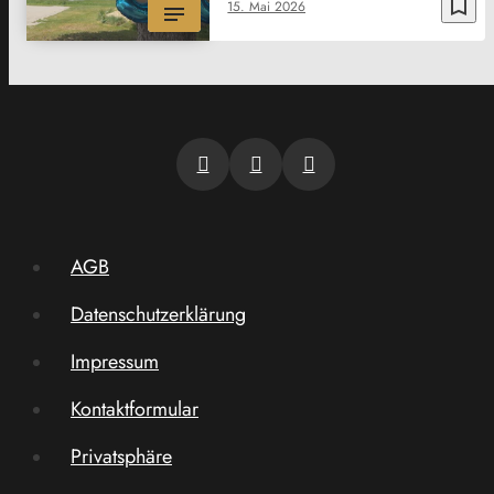
bookmark_border
15. Mai 2026
AGB
Datenschutzerklärung
Impressum
Kontaktformular
Privatsphäre