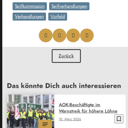
Tarifkommission
Tarifverhandlungen
Verhandlungen
Vorfeld
Zurück
Das könnte Dich auch interessieren
AOK-Beschäftigte im
Warnstreik für höhere Löhne
bookmark_border
10. März 2026