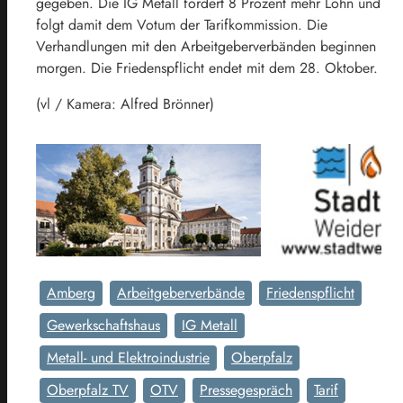
gegeben. Die IG Metall fordert 8 Prozent mehr Lohn und
folgt damit dem Votum der Tarifkommission. Die
Verhandlungen mit den Arbeitgeberverbänden beginnen
morgen. Die Friedenspflicht endet mit dem 28. Oktober.
(vl / Kamera: Alfred Brönner)
Amberg
Arbeitgeberverbände
Friedenspflicht
Gewerkschaftshaus
IG Metall
Metall- und Elektroindustrie
Oberpfalz
Oberpfalz TV
OTV
Pressegespräch
Tarif