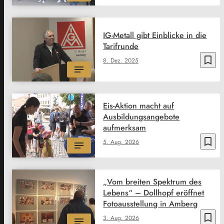
IG-Metall gibt Einblicke in die
Tarifrunde
bookmark_border
8. Dez. 2025
Eis-Aktion macht auf
Ausbildungsangebote
aufmerksam
bookmark_border
5. Aug. 2026
„Vom breiten Spektrum des
Lebens“ – Dollhopf eröffnet
Fotoausstellung in Amberg
bookmark_border
3. Aug. 2026