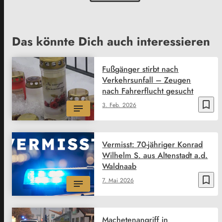
Das könnte Dich auch interessieren
Fußgänger stirbt nach
Verkehrsunfall – Zeugen
nach Fahrerflucht gesucht
bookmark_border
3. Feb. 2026
Vermisst: 70-jähriger Konrad
Wilhelm S. aus Altenstadt a.d.
Waldnaab
bookmark_border
7. Mai 2026
Machetenangriff in