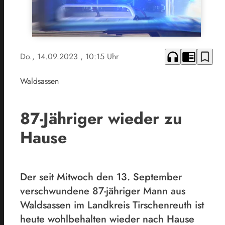
headphones
chrome_reader_mode
bookmark_border
Do., 14.09.2023
, 10:15 Uhr
Waldsassen
87-Jähriger wieder zu
Hause
Der seit Mitwoch den 13. September
verschwundene 87-jähriger Mann aus
Waldsassen im Landkreis Tirschenreuth ist
heute wohlbehalten wieder nach Hause