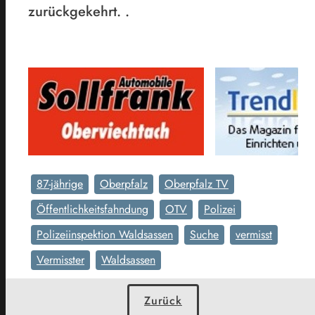
zurückgekehrt. .
87-jährige
Oberpfalz
Oberpfalz TV
Öffentlichkeitsfahndung
OTV
Polizei
Polizeiinspektion Waldsassen
Suche
vermisst
Vermisster
Waldsassen
Zurück