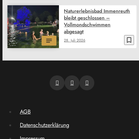
Naturerlebnisbad Immenreuth
bleibt geschlossen –
Vollmondschwimmen
abgesagt
bookmark_border
28. Juli 2026
AGB
Datenschutzerklärung
Impressum