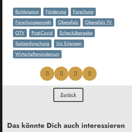
BioVariance
Förderung
Forschung
Forschungsprojekt
Oberpfalz
Oberpfalz TV
OTV
Post-Covid
Scheckübergabe
Spitzenforschung
Uni Erlangen
Wirtschaftsministerium
Zurück
Das könnte Dich auch interessieren