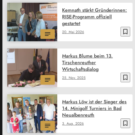
Kemnath stärkt Gründerinnen:
RISE-Programm offiziell
gestartet
bookmark_border
20. Mai 2026
Markus Blume beim 13.
Tirschenreuther
Wirtschaftsdialog
bookmark_border
25. Nov. 2025
Markus Löw ist der Sieger des
14. Minigolf Turniers in Bad
Neualbenreuth
bookmark_border
3. Aug. 2026