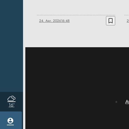
bookmark_border
24. Apr. 2026
16:48
2
A
16°
account_circle