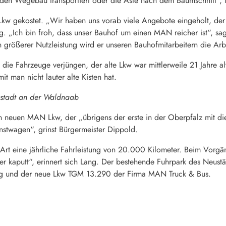
den Wegebau transportiert oder die Äste nach dem Baumschnitt“, f
 gekostet. „Wir haben uns vorab viele Angebote eingeholt, der Be
. „Ich bin froh, dass unser Bauhof um einen MAN reicher ist“, sag
 größerer Nutzleistung wird er unseren Bauhofmitarbeitern die Arbe
ie Fahrzeuge verjüngen, der alte Lkw war mittlerweile 21 Jahre alt
it man nicht lauter alte Kisten hat.
ustadt an der Waldnaab
den neuen MAN Lkw, der „übrigens der erste in der Oberpfalz mit d
enstwagen“, grinst Bürgermeister Dippold.
 Art eine jährliche Fahrleistung von 20.000 Kilometer. Beim Vor
er kaputt“, erinnert sich Lang. Der bestehende Fuhrpark des Neustä
mog und der neue Lkw TGM 13.290 der Firma MAN Truck & Bus.