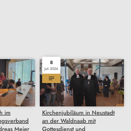
8
Juli 2026
ch im
Kirchenjubiläum in Neustadt
ngsverband
an der Waldnaab mit
dreas Meier
Gottesdienst und