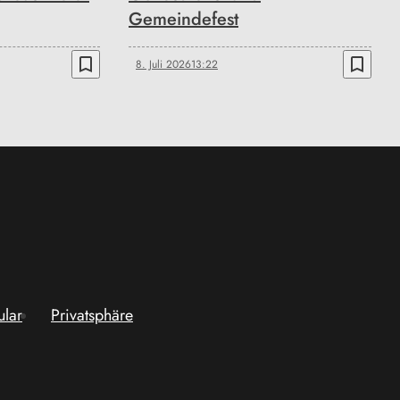
Gemeindefest
bookmark_border
bookmark_border
8. Juli 2026
13:22
ular
Privatsphäre