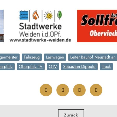
germeister
Fahrzeug
Lastwagen
Leiter Bauhof Neustadt a
erpfalz
Oberpfalz TV
OTV
Sebastian Dippold
Truck
Zurück