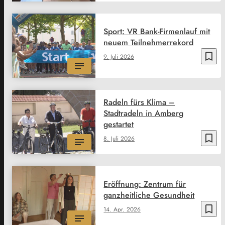
Sport: VR Bank-Firmenlauf mit
neuem Teilnehmerrekord
bookmark_border
9. Juli 2026
Radeln fürs Klima –
Stadtradeln in Amberg
gestartet
bookmark_border
8. Juli 2026
Eröffnung: Zentrum für
ganzheitliche Gesundheit
bookmark_border
14. Apr. 2026