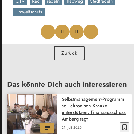
OTV
Rad
radeln
Radweg
Stadtradeln
Umweltschutz
Zurück
Das könnte Dich auch interessieren
Selbstmanagement-Programm
soll chronisch Kranke
unterstützen: Finanzausschuss
Amberg tagt
bookmark_border
21. Juli 2026