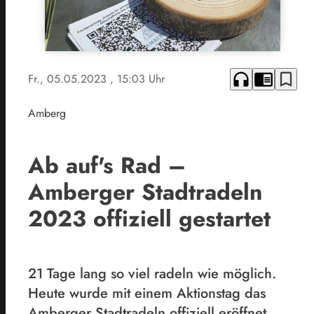
headphones
chrome_reader_mode
bookmark_border
Fr., 05.05.2023
, 15:03 Uhr
Amberg
Ab auf's Rad –
Amberger Stadtradeln
2023 offiziell gestartet
21 Tage lang so viel radeln wie möglich.
Heute wurde mit einem Aktionstag das
Amberger Stadtradeln offiziell eröffnet.