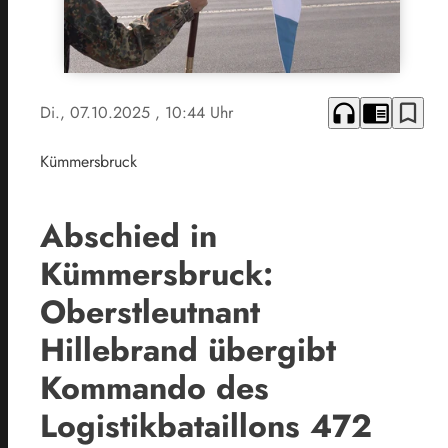
headphones
chrome_reader_mode
bookmark_border
Di., 07.10.2025
, 10:44 Uhr
Kümmersbruck
Abschied in
Kümmersbruck:
Oberstleutnant
Hillebrand übergibt
Kommando des
Logistikbataillons 472