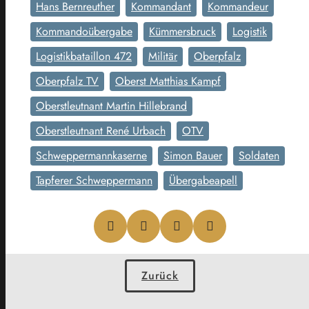
Hans Bernreuther
Kommandant
Kommandeur
Kommandoübergabe
Kümmersbruck
Logistik
Logistikbataillon 472
Militär
Oberpfalz
Oberpfalz TV
Oberst Matthias Kampf
Oberstleutnant Martin Hillebrand
Oberstleutnant René Urbach
OTV
Schweppermannkaserne
Simon Bauer
Soldaten
Tapferer Schweppermann
Übergabeapell
Zurück