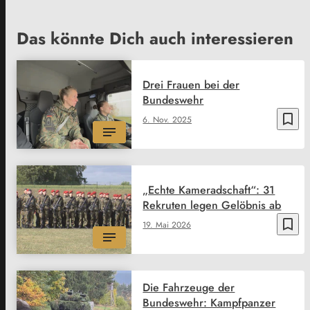
Das könnte Dich auch interessieren
Drei Frauen bei der
Bundeswehr
bookmark_border
6. Nov. 2025
„Echte Kameradschaft“: 31
Rekruten legen Gelöbnis ab
bookmark_border
19. Mai 2026
Die Fahrzeuge der
Bundeswehr: Kampfpanzer