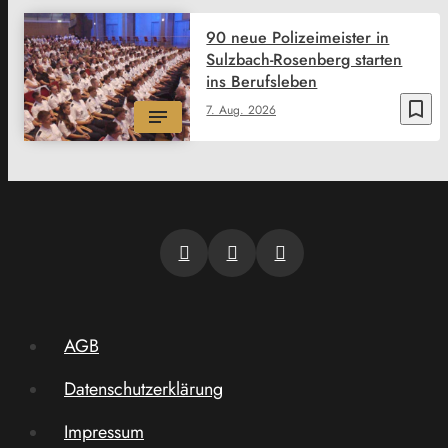
90 neue Polizeimeister in
Sulzbach-Rosenberg starten
ins Berufsleben
bookmark_border
7. Aug. 2026
AGB
Datenschutzerklärung
Impressum