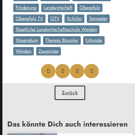
Förderung
Landwirtschaft
Oberpfalz
Oberpfalz TV
OTV
Schüler
Semester
Staatliche Landwirtschaftsschule Weiden
Stipendium
Theresa Bäumler
Urkunde
Weiden
Zeugnisse
Zurück
Das könnte Dich auch interessieren