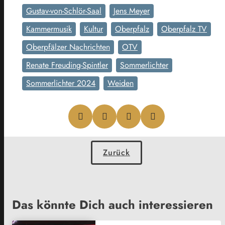
Gustav-von-Schlör-Saal
Jens Meyer
Kammermusik
Kultur
Oberpfalz
Oberpfalz TV
Oberpfälzer Nachrichten
OTV
Renate Freuding-Spintler
Sommerlichter
Sommerlichter 2024
Weiden
Zurück
Das könnte Dich auch interessieren