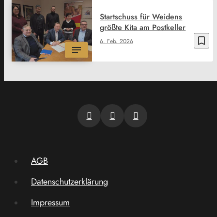
Startschuss für Weidens
größte Kita am Postkeller
bookmark_border
6. Feb. 2026
AGB
Datenschutzerklärung
Impressum