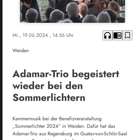
headphones
chrome_reader_mode
bookmark_border
Mi., 19.06.2024
, 14:56 Uhr
Weiden
Adamar-Trio begeistert
wieder bei den
Sommerlichtern
Kammermusik bei der Benefizveranstaltung
„Sommerlichter 2024“ in Weiden. Dafür hat das
Adamar-Trio aus Regensburg im Gustav-von-Schlör-Saal