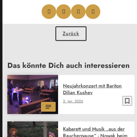
Zurück
Das könnte Dich auch interessieren
Neujahrkonzert mit Bariton
Dilian Kushev
bookmark_border
2. Jan. 2026
Kabarett und Musik „aus der
Raucherpause“ - Nowak beim