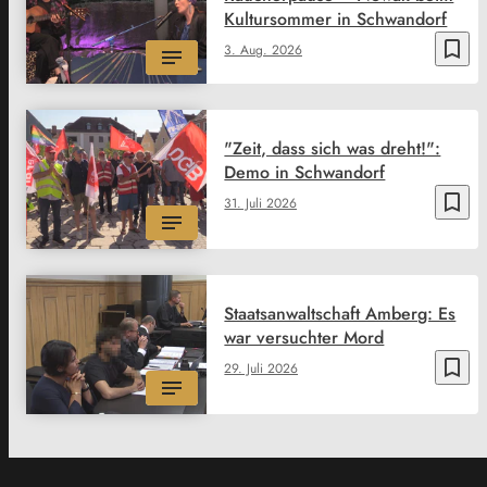
Kultursommer in Schwandorf
bookmark_border
3. Aug. 2026
"Zeit, dass sich was dreht!":
Demo in Schwandorf
bookmark_border
31. Juli 2026
Staatsanwaltschaft Amberg: Es
war versuchter Mord
bookmark_border
29. Juli 2026