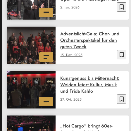
bookmark_border
2. Jan. 2026
Adventslicht-Gala: Chor- und
Orchesterspektakel für den
guten Zweck
bookmark_border
15. Dez. 2025
Kunstgenuss bis Mitternacht:
Weiden feiert Kultur, Musik
und Frida Kahlo
bookmark_border
27. Okt. 2025
„Hot Cargo“ bringt 60er-