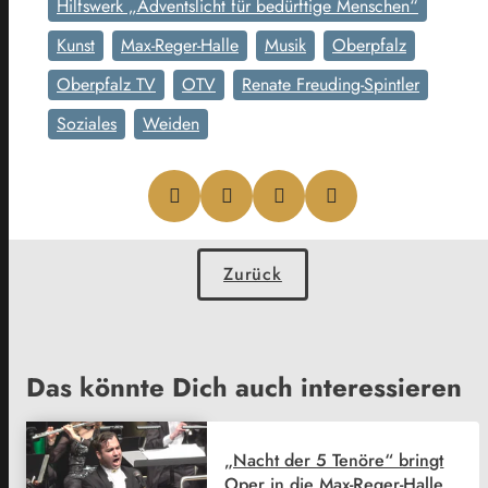
Hilfswerk „Adventslicht für bedürftige Menschen“
Kunst
Max-Reger-Halle
Musik
Oberpfalz
Oberpfalz TV
OTV
Renate Freuding-Spintler
Soziales
Weiden
Zurück
Das könnte Dich auch interessieren
„Nacht der 5 Tenöre“ bringt
Oper in die Max-Reger-Halle