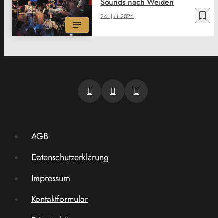
Sounds nach Weiden
bookmark_border
24. Juli 2026
AGB
Datenschutzerklärung
Impressum
Kontaktformular