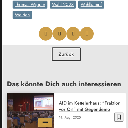
Thomas Wipper
Wahl 2023
Wahlkampf
Weiden
Zurück
Das könnte Dich auch interessieren
AfD im Kettelerhaus: "Fraktion
vor Ort" mit Gegendemo
bookmark_border
14. Aug. 2025