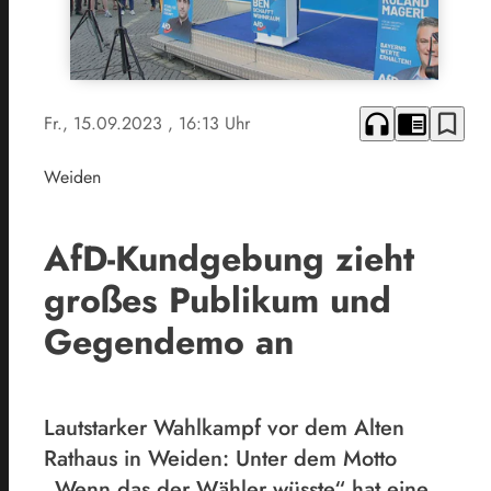
headphones
chrome_reader_mode
bookmark_border
Fr., 15.09.2023
, 16:13 Uhr
Weiden
AfD-Kundgebung zieht
großes Publikum und
Gegendemo an
Lautstarker Wahlkampf vor dem Alten
Rathaus in Weiden: Unter dem Motto
„Wenn das der Wähler wüsste“ hat eine