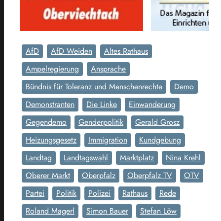
AfD
AfD Weiden
Altes Rathaus
Ampelregierung
Ansprache
Bündnis für Toleranz und Menschenrechte
Demo
Demonstranten
Die Linke
Einwanderung
Gegendemo
Genderpolitik
Gerald Grosz
Heizungsgesetz
Immigration
Kundgebung
Landtag
Landtagswahl
Marktplatz
Nina Krehl
Oberer Markt
Oberpfalz
Oberpfalz TV
OTV
Partei
Politik
Polizei
Rathaus
Rede
Roland Magerl
Simon Bauer
Stefan Löw