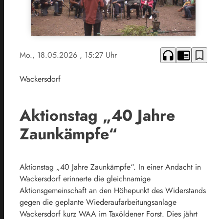
headphones
chrome_reader_mode
bookmark_border
Mo., 18.05.2026
, 15:27 Uhr
Wackersdorf
Aktionstag „40 Jahre
Zaunkämpfe“
Aktionstag „40 Jahre Zaunkämpfe“. In einer Andacht in
Wackersdorf erinnerte die gleichnamige
Aktionsgemeinschaft an den Höhepunkt des Widerstands
gegen die geplante Wiederaufarbeitungsanlage
Wackersdorf kurz WAA im Taxöldener Forst. Dies jährt