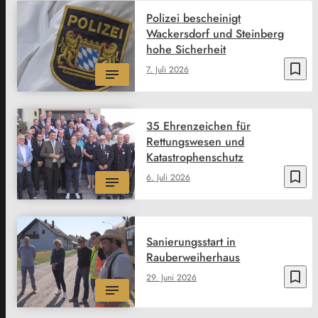
Polizei bescheinigt
Wackersdorf und Steinberg
hohe Sicherheit
bookmark_border
7. Juli 2026
35 Ehrenzeichen für
Rettungswesen und
Katastrophenschutz
bookmark_border
6. Juli 2026
Sanierungsstart in
Rauberweiherhaus
bookmark_border
29. Juni 2026