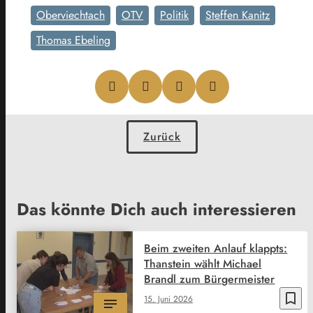
Oberviechtach
OTV
Politik
Steffen Kanitz
Thomas Ebeling
Zurück
Das könnte Dich auch interessieren
Beim zweiten Anlauf klappts:
Thanstein wählt Michael
Brandl zum Bürgermeister
bookmark_border
15. Juni 2026