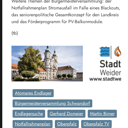
Weitere Themen der Bürgermeisterversammlung: der
Notfallrahmenplan Stromausfall im Falle eines Blackouts,
das seniorenpolitische Gesamtkonzept für den Landkreis
und das Förderprogramm für PV-Balkonmodule.
(tb)
Atomares Endlager
Bürgermeisterversammlung Schwandorf
Endlagersuche
Gerhard Domeier
Martin Birner
Notfallrahmenplan
Oberpfalz
Oberpfalz TV