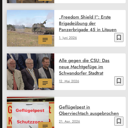
„Freedom Shield I“: Erste
Brigadeübung der
Panzerbrigade 45 in Litauen
bookmark_border
1. Juni 2026
Alle gegen die CSU: Das
neue Machtgefüge im
Schwandorfer Stadtrat
bookmark_border
12. Mai 2026
Geflügelpest in
Oberviechtach ausgebrochen
bookmark_border
21. Apr. 2026