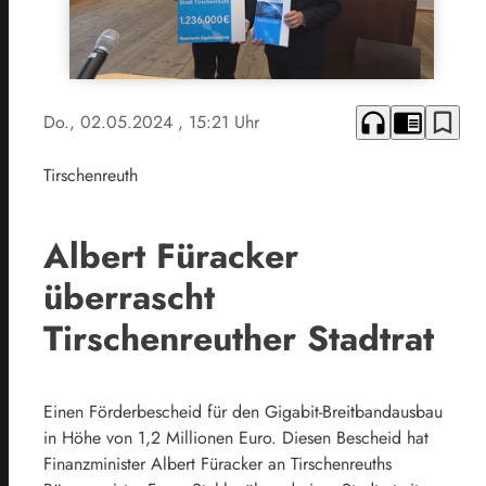
headphones
chrome_reader_mode
bookmark_border
Do., 02.05.2024
, 15:21 Uhr
Tirschenreuth
Albert Füracker
überrascht
Tirschenreuther Stadtrat
Einen Förderbescheid für den Gigabit-Breitbandausbau
in Höhe von 1,2 Millionen Euro. Diesen Bescheid hat
Finanzminister Albert Füracker an Tirschenreuths