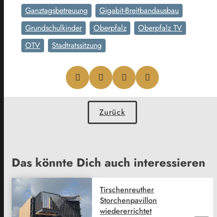
Ganztagsbetreuung
Gigabit-Breitbandausbau
Grundschulkinder
Oberpfalz
Oberpfalz TV
OTV
Stadtratssitzung
Zurück
Das könnte Dich auch interessieren
Tirschenreuther
Storchenpavillon
wiedererrichtet