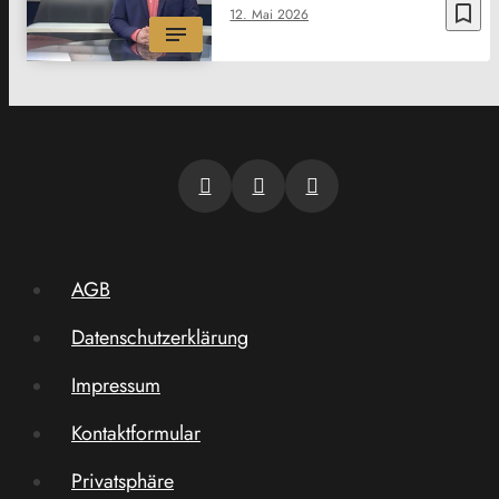
bookmark_border
12. Mai 2026
AGB
Datenschutzerklärung
Impressum
Kontaktformular
Privatsphäre