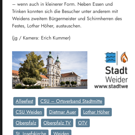
– wenn auch in kleinerer Form. Neben Essen und
Trinken konnten sich die Besucher unter anderem mit
Weidens zweitem Bürgermeister und Schirmherren des
Festes, Lothar Höher, austauschen.
(jg / Kamera: Erich Kummer)
Alleefest
CSU – Ortsverband Stadtmitte
CSU Weiden
Dietmar Auer
Lothar Höher
Oberpfalz
Oberpfalz TV
OTV
St. Josefskirche
Weiden