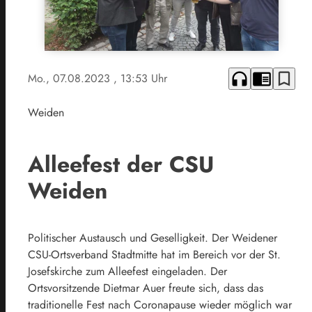
headphones
chrome_reader_mode
bookmark_border
Mo., 07.08.2023
, 13:53 Uhr
Weiden
Alleefest der CSU
Weiden
Politischer Austausch und Geselligkeit. Der Weidener
CSU-Ortsverband Stadtmitte hat im Bereich vor der St.
Josefskirche zum Alleefest eingeladen. Der
Ortsvorsitzende Dietmar Auer freute sich, dass das
traditionelle Fest nach Coronapause wieder möglich war