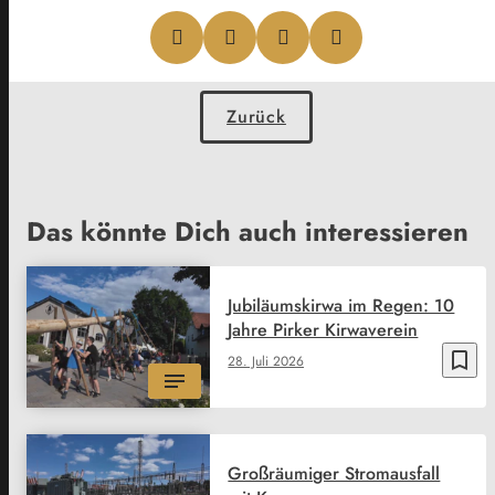
Zurück
Das könnte Dich auch interessieren
Jubiläumskirwa im Regen: 10
Jahre Pirker Kirwaverein
bookmark_border
28. Juli 2026
Großräumiger Stromausfall