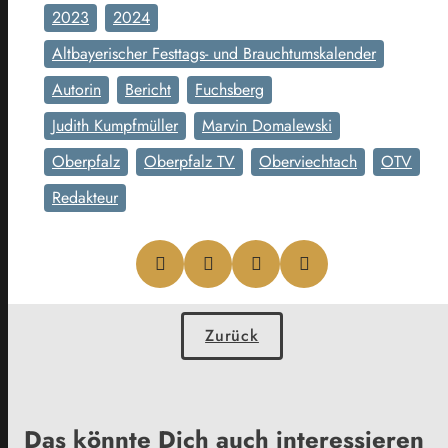
2023
2024
Altbayerischer Festtags- und Brauchtumskalender
Autorin
Bericht
Fuchsberg
Judith Kumpfmüller
Marvin Domalewski
Oberpfalz
Oberpfalz TV
Oberviechtach
OTV
Redakteur
Zurück
Das könnte Dich auch interessieren