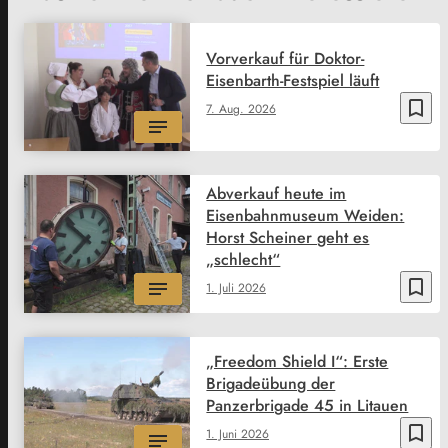
Vorverkauf für Doktor-
Eisenbarth-Festspiel läuft
bookmark_border
7. Aug. 2026
Abverkauf heute im
Eisenbahnmuseum Weiden:
Horst Scheiner geht es
„schlecht“
bookmark_border
1. Juli 2026
„Freedom Shield I“: Erste
Brigadeübung der
Panzerbrigade 45 in Litauen
bookmark_border
1. Juni 2026