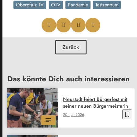
Oberpfalz TV
OTV
Pandemie
Testzentrum
Zurück
Das könnte Dich auch interessieren
Neustadt feiert Bürgerfest mit
seiner neuen Bürgermeisterin
bookmark_border
20. Juli 2026