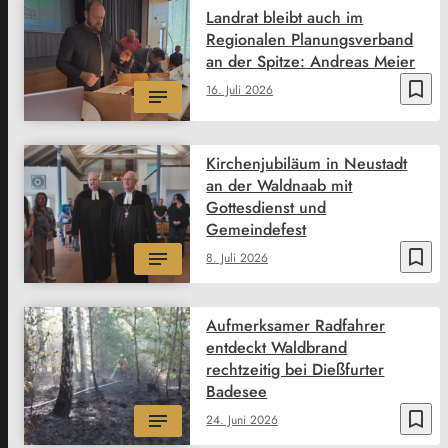
Landrat bleibt auch im
Regionalen Planungsverband
an der Spitze: Andreas Meier
bookmark_border
16. Juli 2026
Kirchenjubiläum in Neustadt
an der Waldnaab mit
Gottesdienst und
Gemeindefest
bookmark_border
8. Juli 2026
Aufmerksamer Radfahrer
entdeckt Waldbrand
rechtzeitig bei Dießfurter
Badesee
bookmark_border
24. Juni 2026