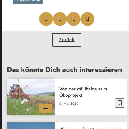
Zurück
Das könnte Dich auch interessieren
Von der Müllhalde zum
Ökoprojekt
bookmark_border
6. Mai 2026