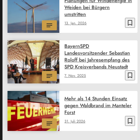
Planungen für Windenergie in
Weiden bei Bürgern
umstritten
bookmark_border
13. Jan. 2026
BayernSPD
Landesvorsitzender Sebastian
Roloff bei Jahresempfang des
SPD Kreisverbands Neustadt
bookmark_border
7. Nov. 2025
Mehr als 14 Stunden Einsatz
gegen Waldbrand im Manteler
Forst
bookmark_border
31. Juli 2026