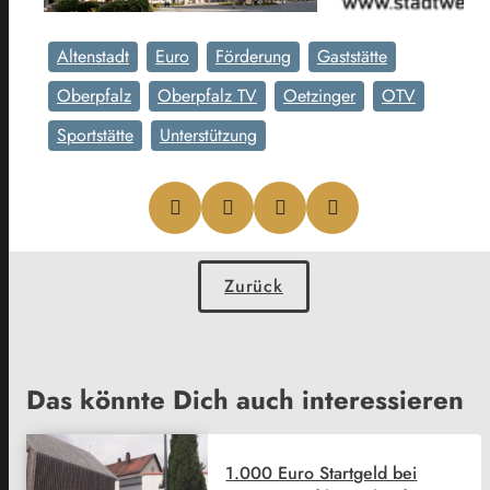
Altenstadt
Euro
Förderung
Gaststätte
Oberpfalz
Oberpfalz TV
Oetzinger
OTV
Sportstätte
Unterstützung
Zurück
Das könnte Dich auch interessieren
1.000 Euro Startgeld bei