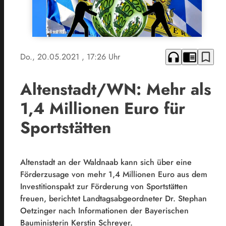
headphones
chrome_reader_mode
bookmark_border
Do., 20.05.2021
, 17:26 Uhr
Altenstadt/WN: Mehr als
1,4 Millionen Euro für
Sportstätten
Altenstadt an der Waldnaab kann sich über eine
Förderzusage von mehr 1,4 Millionen Euro aus dem
Investitionspakt zur Förderung von Sportstätten
freuen, berichtet Landtagsabgeordneter Dr. Stephan
Oetzinger nach Informationen der Bayerischen
Bauministerin Kerstin Schreyer.