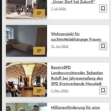
„Unser Dorf hat Zukunft“
bookmark_border
7. Juli 2026
Wohnprojekt für
suchtmittelabhängige Frauen
bookmark_border
15. Juni 2026
BayernSPD
Landesvorsitzender Sebastian
Roloff bei Jahresempfang des
SPD Kreisverbands Neustadt
bookmark_border
7. Nov. 2025
Millionenförderung für eine