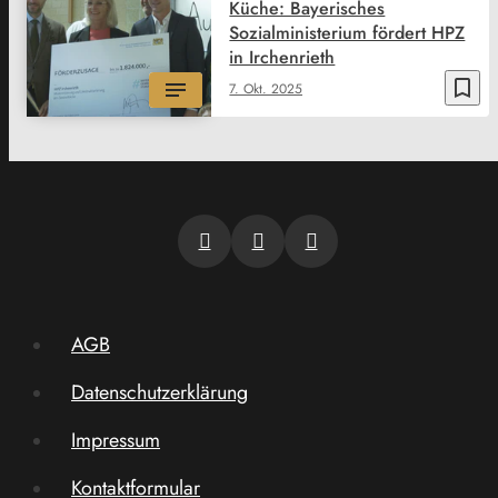
Küche: Bayerisches
Sozialministerium fördert HPZ
in Irchenrieth
bookmark_border
7. Okt. 2025
AGB
Datenschutzerklärung
Impressum
Kontaktformular