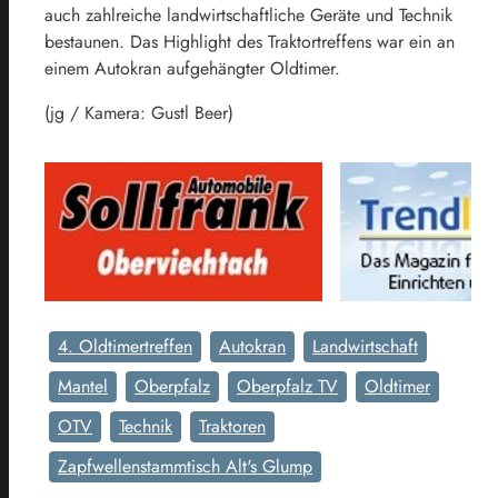
auch zahlreiche landwirtschaftliche Geräte und Technik
bestaunen. Das Highlight des Traktortreffens war ein an
einem Autokran aufgehängter Oldtimer.
(jg / Kamera: Gustl Beer)
4. Oldtimertreffen
Autokran
Landwirtschaft
Mantel
Oberpfalz
Oberpfalz TV
Oldtimer
OTV
Technik
Traktoren
Zapfwellenstammtisch Alt's Glump