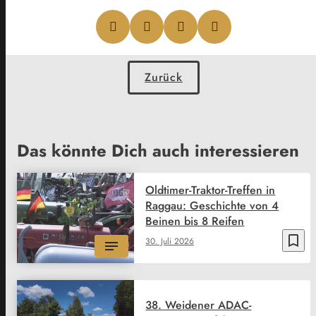
Zurück
Das könnte Dich auch interessieren
Oldtimer-Traktor-Treffen in
Raggau: Geschichte von 4
Beinen bis 8 Reifen
bookmark_border
30. Juli 2026
38. Weidener ADAC-