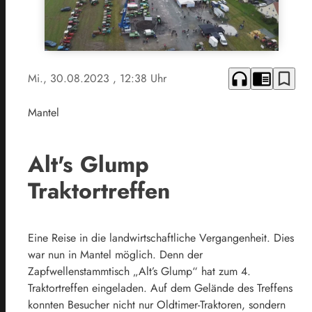
headphones
chrome_reader_mode
bookmark_border
Mi., 30.08.2023
, 12:38 Uhr
Mantel
Alt's Glump
Traktortreffen
Eine Reise in die landwirtschaftliche Vergangenheit. Dies
war nun in Mantel möglich. Denn der
Zapfwellenstammtisch „Alt’s Glump“ hat zum 4.
Traktortreffen eingeladen. Auf dem Gelände des Treffens
konnten Besucher nicht nur Oldtimer-Traktoren, sondern