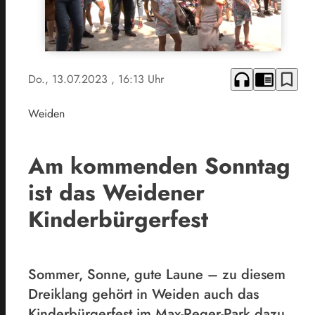
headphones
chrome_reader_mode
bookmark_border
Do., 13.07.2023
, 16:13 Uhr
Weiden
Am kommenden Sonntag
ist das Weidener
Kinderbürgerfest
Sommer, Sonne, gute Laune – zu diesem
Dreiklang gehört in Weiden auch das
Kinderbürgerfest im Max-Reger-Park dazu.