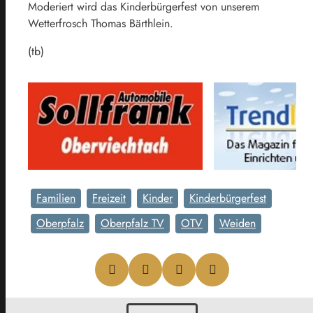
Moderiert wird das Kinderbürgerfest von unserem
Wetterfrosch Thomas Bärthlein.
(tb)
Familien
Freizeit
Kinder
Kinderbürgerfest
Oberpfalz
Oberpfalz TV
OTV
Weiden