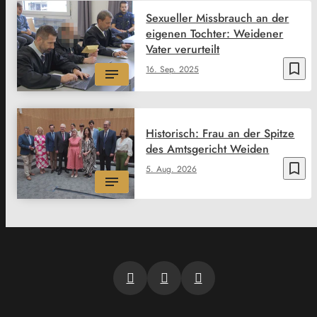
Sexueller Missbrauch an der
eigenen Tochter: Weidener
Vater verurteilt
bookmark_border
16. Sep. 2025
Historisch: Frau an der Spitze
des Amtsgericht Weiden
bookmark_border
5. Aug. 2026