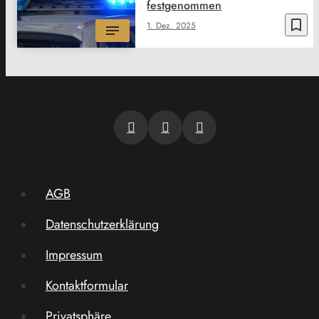
festgenommen
bookmark_border
1. Dez. 2025
AGB
Datenschutzerklärung
Impressum
Kontaktformular
Privatsphäre