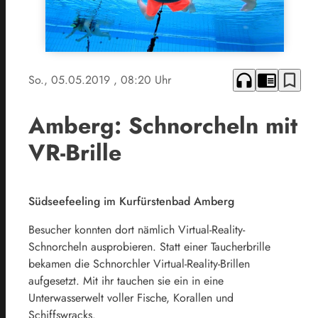
headphones
chrome_reader_mode
bookmark_border
So., 05.05.2019
, 08:20 Uhr
Amberg: Schnorcheln mit
VR-Brille
Südseefeeling im Kurfürstenbad Amberg
Besucher konnten dort nämlich Virtual-Reality-
Schnorcheln ausprobieren. Statt einer Taucherbrille
bekamen die Schnorchler Virtual-Reality-Brillen
aufgesetzt. Mit ihr tauchen sie ein in eine
Unterwasserwelt voller Fische, Korallen und
Schiffswracks.