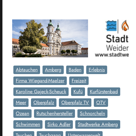
Abtauchen
Amberg
Baden
Erlebnis
Firma Wiegand-Maelzer
Freizeit
Karoline Gajeck-Scheuck
Kufü
Kurfürstenbad
Meer
Oberpfalz
Oberpfalz TV
OTV
Ozean
Rutschenhersteller
Schnorcheln
Schwimmen
Sirko Adler
Stadtwerke Amberg
Tauchen
Tauchgang
Unterwasserwelt