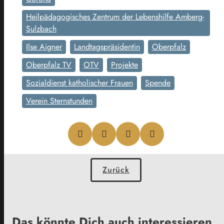
Heilpädagogisches Zentrum der Lebenshilfe Amberg-
Sulzbach
Ilse Aigner
Landtagspräsidentin
Oberpfalz
Oberpfalz TV
OTV
Projekte
Sozialdienst katholischer Frauen
Spende
Verein Sternstunden
Zurück
Das könnte Dich auch interessieren