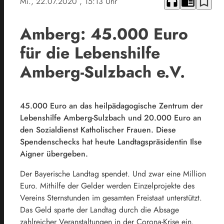
headphones
chrome_reader_mode
bookmark_border
Mi., 22.07.2020
, 15:13 Uhr
Amberg: 45.000 Euro
für die Lebenshilfe
Amberg-Sulzbach e.V.
45.000 Euro an das heilpädagogische Zentrum der
Lebenshilfe Amberg-Sulzbach und 20.000 Euro an
den Sozialdienst Katholischer Frauen. Diese
Spendenschecks hat heute Landtagspräsidentin Ilse
Aigner übergeben.
Der Bayerische Landtag spendet. Und zwar eine Million
Euro. Mithilfe der Gelder werden Einzelprojekte des
Vereins Sternstunden im gesamten Freistaat unterstützt.
Das Geld sparte der Landtag durch die Absage
zahlreicher Veranstaltungen in der Corona-Krise ein.