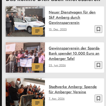
Neuer Dienstwagen für den
SkF Amberg durch
Gewinnsparverein
bookmark_border
15. Dez. 2025
Gewinnsparverein der Sparda-
Bank spendet 10.000 Euro an
Amberger Tafel
bookmark_border
25. Juni 2026
Stadtwerke Amberg: Spende
für Amberger Vereine
bookmark_border
7. Apr. 2026