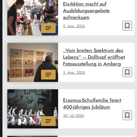
Eis-Aktion macht auf
Ausbildungsangebote
aufmerksam
bookmark_border
5. Aug. 2026
„Vom breiten Spektrum des
Lebens“ – Dollhopf eröffnet
Fotoausstellung in Amberg
bookmark_border
3. Aug. 2026
Erasmus-Schulfamilie feiert
400-jähriges Jubiläum
bookmark_border
30. Juli 2026