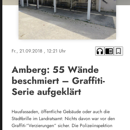
headphones
chrome_reader_mode
bookmark_border
Fr., 21.09.2018
, 12:21 Uhr
Amberg: 55 Wände
beschmiert – Graffiti-
Serie aufgeklärt
Hausfassaden, öffentliche Gebäude oder auch die
Stadtbrille im Landratsamt: Nichts davon war vor den
Graffiti-“Verzierungen“ sicher. Die Polizeiinspektion