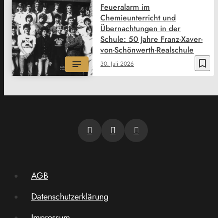
Feueralarm im
Chemieunterricht und
Übernachtungen in der
Schule: 50 Jahre Franz-Xaver-
von-Schönwerth-Realschule
bookmark_border
30. Juli 2026
AGB
Datenschutzerklärung
Impressum