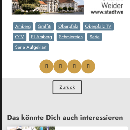
Amberg
Graffiti
Oberpfalz
Oberpfalz TV
OTV
PI Amberg
Schmiereien
Serie
Serie Aufgeklärt
Zurück
Das könnte Dich auch interessieren