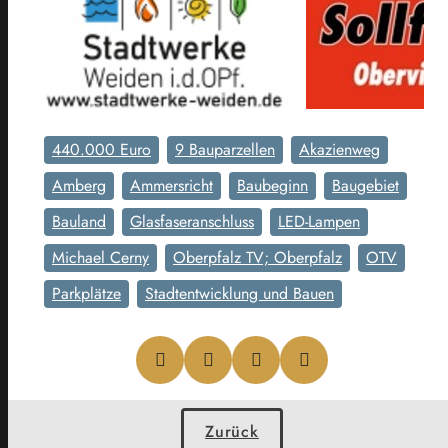
440.000 Euro
9 Bauparzellen
Akazienweg
Amberg
Ammersricht
Baubeginn
Baugebiet
Bauland
Glasfaseranschluss
LED-Lampen
Michael Cerny
Oberpfalz TV; Oberpfalz
OTV
Parkplätze
Stadtentwicklung und Bauen
Zurück