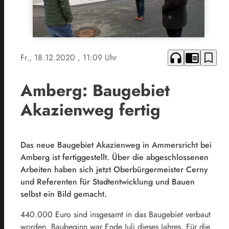
headphones
chrome_reader_mode
bookmark_border
Fr., 18.12.2020
, 11:09 Uhr
Amberg: Baugebiet
Akazienweg fertig
Das neue Baugebiet Akazienweg in Ammersricht bei
Amberg ist fertiggestellt. Über die abgeschlossenen
Arbeiten haben sich jetzt Oberbürgermeister Cerny
und Referenten für Stadtentwicklung und Bauen
selbst ein Bild gemacht.
440.000 Euro sind insgesamt in das Baugebiet verbaut
worden. Baubeginn war Ende Juli dieses Jahres. Für die