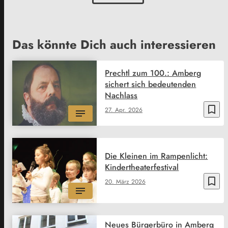
Das könnte Dich auch interessieren
Prechtl zum 100.: Amberg
sichert sich bedeutenden
Nachlass
bookmark_border
27. Apr. 2026
Die Kleinen im Rampenlicht:
Kindertheaterfestival
bookmark_border
20. März 2026
Neues Bürgerbüro in Amberg