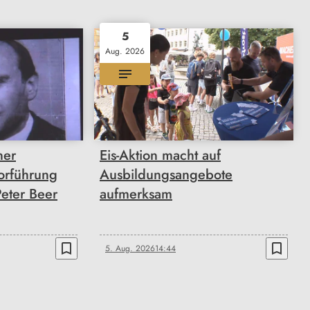
5
Aug. 2026
ner
Eis-Aktion macht auf
orführung
Ausbildungsangebote
Peter Beer
aufmerksam
bookmark_border
bookmark_border
5. Aug. 2026
14:44