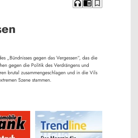
headphones
chrome_reader_mode
bookmark_border
sen
 des „Bündnisses gegen das Vergessen“, das die
hen gegen die Politik des Verdrängens und
hren brutal zusammengeschlagen und in die Vils
sextremen Szene stammen.