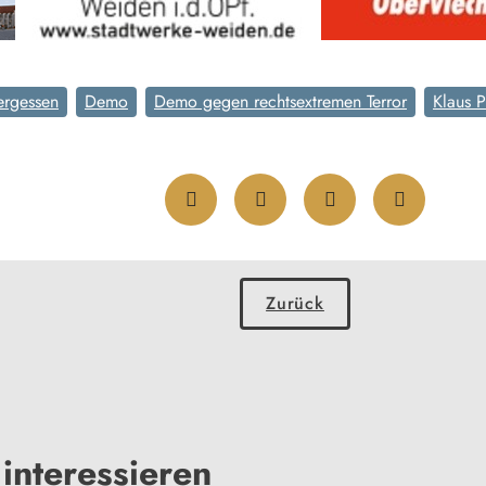
ergessen
Demo
Demo gegen rechtsextremen Terror
Klaus P
Zurück
interessieren