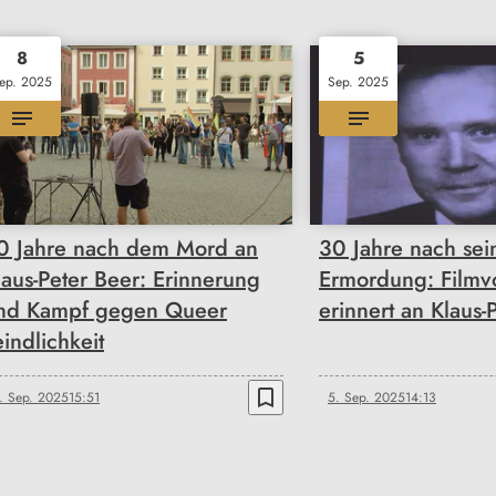
8
5
ep. 2025
Sep. 2025
0 Jahre nach dem Mord an
30 Jahre nach sei
laus-Peter Beer: Erinnerung
Ermordung: Filmv
nd Kampf gegen Queer
erinnert an Klaus-
eindlichkeit
bookmark_border
. Sep. 2025
15:51
5. Sep. 2025
14:13