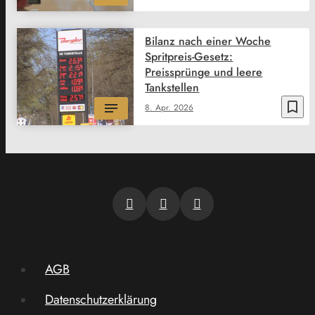
Bilanz nach einer Woche
Spritpreis-Gesetz:
Preissprünge und leere
Tankstellen
bookmark_border
8. Apr. 2026
AGB
Datenschutzerklärung