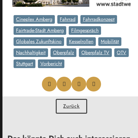
Cineplex Amberg
Fahrrad
Fahrradkonzept
Fairtrade-Stadt Amberg
Filmgespräch
Globales Zukunftskino
Kesselrollen
Mobilität
Nachhaltigkeit
Oberpfalz
Oberpfalz TV
OTV
Stuttgart
Vorbericht
Zurück