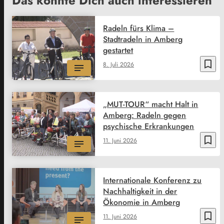
Das könnte Dich auch interessieren
Radeln fürs Klima –
Stadtradeln in Amberg
gestartet
bookmark_border
8. Juli 2026
„MUT-TOUR“ macht Halt in
Amberg: Radeln gegen
psychische Erkrankungen
bookmark_border
11. Juni 2026
Internationale Konferenz zu
Nachhaltigkeit in der
Ökonomie in Amberg
bookmark_border
11. Juni 2026