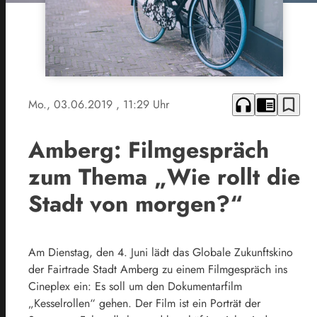
headphones
chrome_reader_mode
bookmark_border
Mo., 03.06.2019
, 11:29 Uhr
Amberg: Filmgespräch
zum Thema „Wie rollt die
Stadt von morgen?“
Am Dienstag, den 4. Juni lädt das Globale Zukunftskino
der Fairtrade Stadt Amberg zu einem Filmgespräch ins
Cineplex ein: Es soll um den Dokumentarfilm
„Kesselrollen“ gehen. Der Film ist ein Porträt der