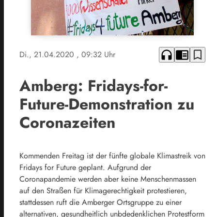
headphones
chrome_reader_mode
bookmark_border
Di., 21.04.2020
, 09:32 Uhr
Amberg: Fridays-for-
Future-Demonstration zu
Coronazeiten
Kommenden Freitag ist der fünfte globale Klimastreik von
Fridays for Future geplant. Aufgrund der
Coronapandemie werden aber keine Menschenmassen
auf den Straßen für Klimagerechtigkeit protestieren,
stattdessen ruft die Amberger Ortsgruppe zu einer
alternativen, gesundheitlich unbdedenklichen Protestform