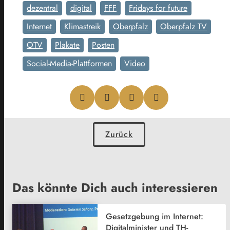
dezentral
digital
FFF
Fridays for future
Internet
Klimastreik
Oberpfalz
Oberpfalz TV
OTV
Plakate
Posten
Social-Media-Plattformen
Video
Zurück
Das könnte Dich auch interessieren
Gesetzgebung im Internet:
Digitalminister und TH-