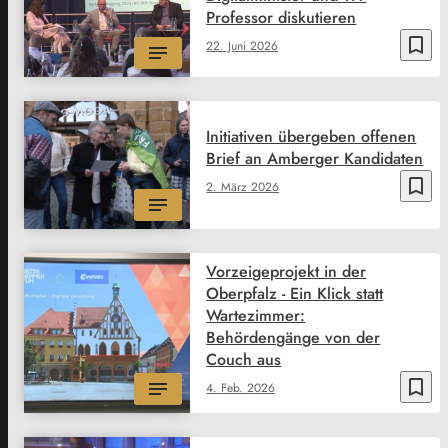
Professor diskutieren
bookmark_border
22. Juni 2026
Initiativen übergeben offenen
Brief an Amberger Kandidaten
bookmark_border
2. März 2026
Vorzeigeprojekt in der
Oberpfalz - Ein Klick statt
Wartezimmer:
Behördengänge von der
Couch aus
bookmark_border
4. Feb. 2026