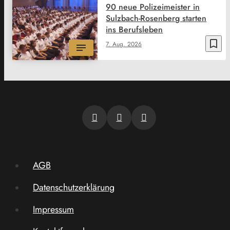
90 neue Polizeimeister in
Sulzbach-Rosenberg starten
ins Berufsleben
bookmark_border
7. Aug. 2026
AGB
Datenschutzerklärung
Impressum