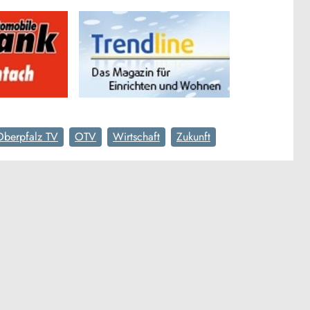
Oberpfalz TV
OTV
Wirtschaft
Zukunft