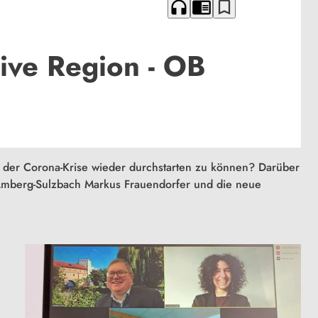
headphones
chrome_reader_mode
bookmark_border
ive Region - OB
der Corona-Krise wieder durchstarten zu können? Darüber
Amberg-Sulzbach Markus Frauendorfer und die neue