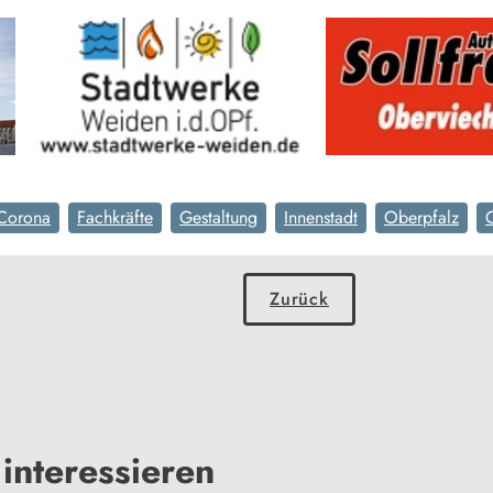
Corona
Fachkräfte
Gestaltung
Innenstadt
Oberpfalz
Zurück
interessieren