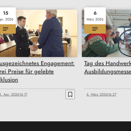
15
6
pr. 2026
März 2026
usgezeichnetes Engagement:
Tag des Handwerk
rei Preise für gelebte
Ausbildungsmess
nklusion
bookmark_border
5. Apr. 2026
14:17
6. März 2026
16:27