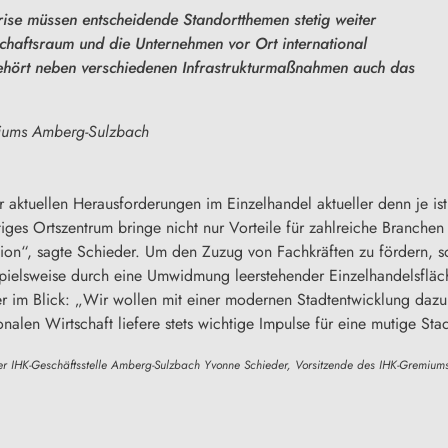
rise müssen entscheidende Standortthemen stetig weiter
chaftsraum und die Unternehmen vor Ort international
ehört neben verschiedenen Infrastrukturmaßnahmen auch das
miums Amberg-Sulzbach
er aktuellen Herausforderungen im Einzelhandel aktueller denn je ist
tiges Ortszentrum bringe nicht nur Vorteile für zahlreiche Branchen
ion“, sagte Schieder. Um den Zuzug von Fachkräften zu fördern, so
ielsweise durch eine Umwidmung leerstehender Einzelhandelsfläch
r im Blick: „Wir wollen mit einer modernen Stadtentwicklung dazu b
nalen Wirtschaft liefere stets wichtige Impulse für eine mutige Sta
 der IHK-Geschäftsstelle Amberg-Sulzbach Yvonne Schieder, Vorsitzende des IHK-Gremiu