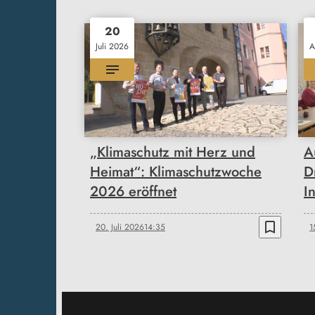
20
Juli 2026
A
„Klimaschutz mit Herz und
A
Heimat“: Klimaschutzwoche
D
2026 eröffnet
I
bookmark_border
20. Juli 2026
14:35
1