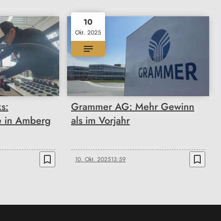
10
Okt. 2025
s:
Grammer AG: Mehr Gewinn
e in Amberg
als im Vorjahr
bookmark_border
bookmark_border
10. Okt. 2025
13:59