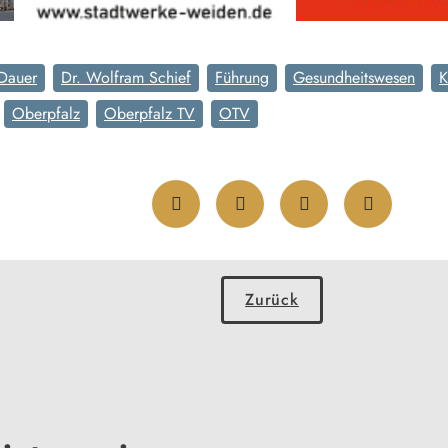
Dauer
Dr. Wolfram Schief
Führung
Gesundheitswesen
K
Oberpfalz
Oberpfalz TV
OTV
Zurück