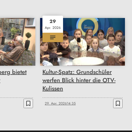
29
Apr. 2026
rg bietet
Kultur-Spatz: Grundschüler
r
werfen Blick hinter die OTV-
Kulissen
bookmark_border
bookmark_border
29. Apr. 2026
14:35