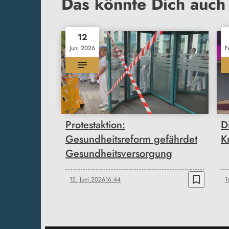
Das könnte Dich auch 
12
Juni 2026
F
Protestaktion:
D
Gesundheitsreform gefährdet
K
Gesundheitsversorgung
bookmark_border
12. Juni 2026
16:44
1