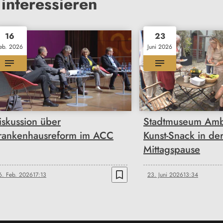
interessieren
16
23
eb. 2026
Juni 2026
iskussion über
Stadtmuseum Ambe
rankenhausreform im ACC
Kunst-Snack in de
Mittagspause
bookmark_border
6. Feb. 2026
17:13
23. Juni 2026
13:34