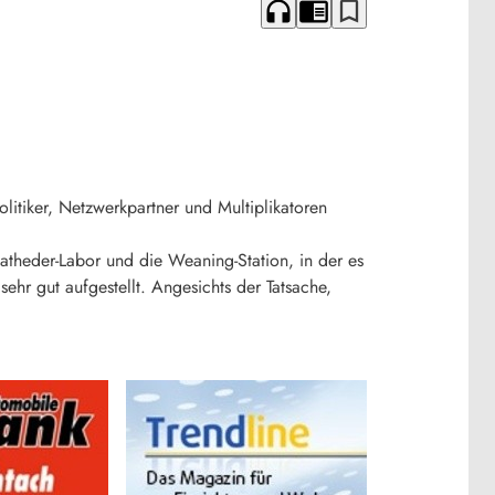
headphones
chrome_reader_mode
bookmark_border
litiker, Netzwerkpartner und Multiplikatoren
atheder-Labor und die Weaning-Station, in der es
hr gut aufgestellt. Angesichts der Tatsache,