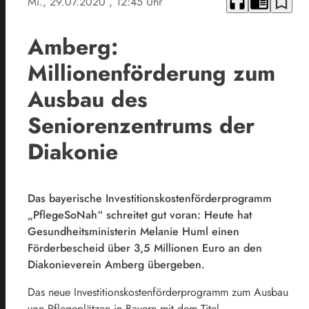
headphones
chrome_reader_mode
bookmark_border
Mi., 29.07.2020
, 12:45 Uhr
Amberg:
Millionenförderung zum
Ausbau des
Seniorenzentrums der
Diakonie
Das bayerische Investitionskostenförderprogramm
„PflegeSoNah“ schreitet gut voran: Heute hat
Gesundheitsministerin Melanie Huml einen
Förderbescheid über 3,5 Millionen Euro an den
Diakonieverein Amberg übergeben.
Das neue Investitionskostenförderprogramm zum Ausbau
von Pflegeplätzen in Bayern mit dem Titel