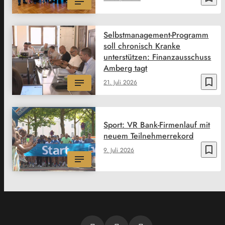
Selbstmanagement-Programm
soll chronisch Kranke
unterstützen: Finanzausschuss
Amberg tagt
bookmark_border
21. Juli 2026
Sport: VR Bank-Firmenlauf mit
neuem Teilnehmerrekord
bookmark_border
9. Juli 2026