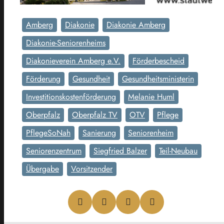
Amberg
Diakonie
Diakonie Amberg
Diakonie-Seniorenheims
Diakonieverein Amberg e.V.
Förderbescheid
Förderung
Gesundheit
Gesundheitsministerin
Investitionskostenförderung
Melanie Huml
Oberpfalz
Oberpfalz TV
OTV
Pflege
PflegeSoNah
Sanierung
Seniorenheim
Seniorenzentrum
Siegfried Balzer
Teil-Neubau
Übergabe
Vorsitzender