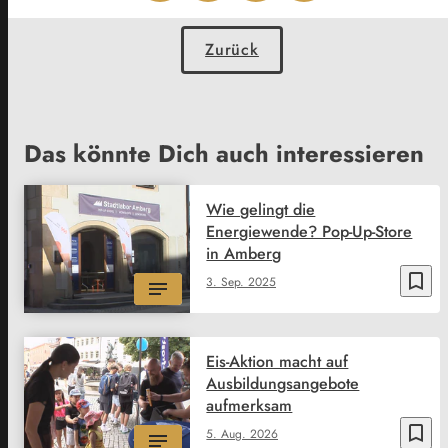
Zurück
Das könnte Dich auch interessieren
Wie gelingt die
Energiewende? Pop-Up-Store
in Amberg
bookmark_border
3. Sep. 2025
Eis-Aktion macht auf
Ausbildungsangebote
aufmerksam
bookmark_border
5. Aug. 2026