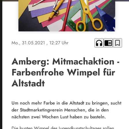
headphones
chrome_reader_mode
bookmark_border
Mo., 31.05.2021
, 12:27 Uhr
Amberg: Mitmachaktion -
Farbenfrohe Wimpel für
Altstadt
Um noch mehr Farbe in die Altstadt zu bringen, sucht
der Stadtmarketingverein Menschen, die in den
nächsten zwei Wochen Lust haben zu basteln.
Die bunten Wimpel des Jugendkunstschultages sollen