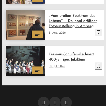
„Vom breiten Spektrum des
Lebens“ – Dollhopf eröffnet
Fotoausstellung in Amberg
bookmark_border
3. Aug. 2026
Erasmus-Schulfamilie feiert
400-jähriges Jubiläum
bookmark_border
30. Juli 2026