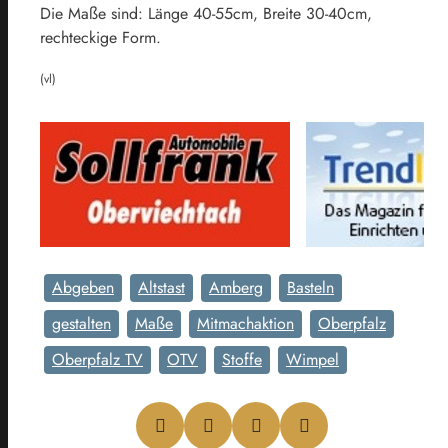
Die Maße sind: Länge 40-55cm, Breite 30-40cm,
rechteckige Form.
(vl)
Abgeben
Altstast
Amberg
Basteln
gestalten
Maße
Mitmachaktion
Oberpfalz
Oberpfalz TV
OTV
Stoffe
Wimpel