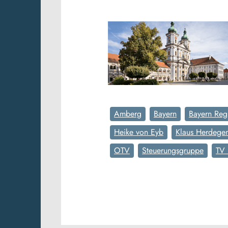
Amberg
Bayern
Bayern Reg
Heike von Eyb
Klaus Herdege
OTV
Steuerungsgruppe
TV 