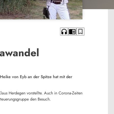
headphones
chrome_reader_mode
bookmark_border
mawandel
Heike von Eyb an der Spitze hat mit der
 Klaus Herdegen vorstellte. Auch in Corona-Zeiten
 Steuerungsgruppe den Besuch.