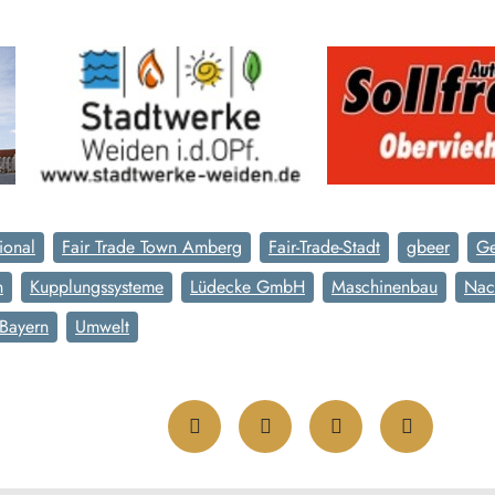
ional
Fair Trade Town Amberg
Fair-Trade-Stadt
gbeer
Ge
n
Kupplungssysteme
Lüdecke GmbH
Maschinenbau
Nach
Bayern
Umwelt