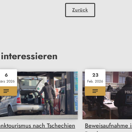
Zurück
interessieren
6
23
ärz 2026
Feb. 2026
anktourismus nach Tschechien
Beweisaufnahme 