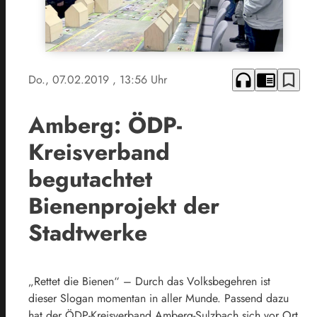
headphones
chrome_reader_mode
bookmark_border
Do., 07.02.2019
, 13:56 Uhr
Amberg: ÖDP-
Kreisverband
begutachtet
Bienenprojekt der
Stadtwerke
„Rettet die Bienen“ – Durch das Volksbegehren ist
dieser Slogan momentan in aller Munde. Passend dazu
hat der ÖDP-Kreisverband Amberg-Sulzbach sich vor Ort