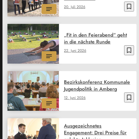
bookmark_border
20. Juli 2026
„Fit in den Feierabend“ geht
in die nächste Runde
bookmark_border
22. Juni 2026
Bezirkskonferenz Kommunale
Jugendpolitik in Amberg
bookmark_border
12. Juni 2026
Ausgezeichnetes
Engagement: Drei Preise für