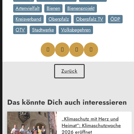
Artenvielfalt
Bienen
Bienenprojekt
Kreisverband
Oberpfalz
Oberpfalz TV
ÖDP
OTV
Stadtwerke
Volksbegehren
Zurück
Das könnte Dich auch interessieren
„Klimaschutz mit Herz und
Heimat“: Klimaschutzwoche
2026 eröffnet