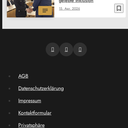
gelebte Inklusion
bookmark_border
15. Apr. 2026
AGB
Datenschutzerklärung
Impressum
Kontaktformular
Privatsphäre